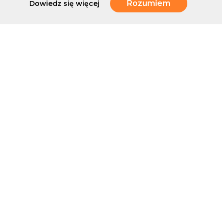
Rozumiem
Dowiedz się więcej
Energia i oświetlenie
PRZEJDŹ
Malowanie
PRZEJDŹ