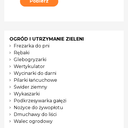
Pobierz
OGRÓD I UTRZYMANIE ZIELENI
Frezarka do pni
Rębaki
Glebogryzarki
Wertykulator
Wycinarki do darni
Pilarki łańcuchowe
Świder ziemny
Wykaszarki
Podkrzesywarka gałęzi
Nożyce do żywopłotu
Dmuchawy do liści
Walec ogrodowy