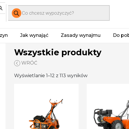
Wyszukiwarka
produktów
zyn
Jak wynająć
Zasady wynajmu
Do pob
Wszystkie produkty
WRÓĆ
Wyświetlanie 1–12 z 113 wyników