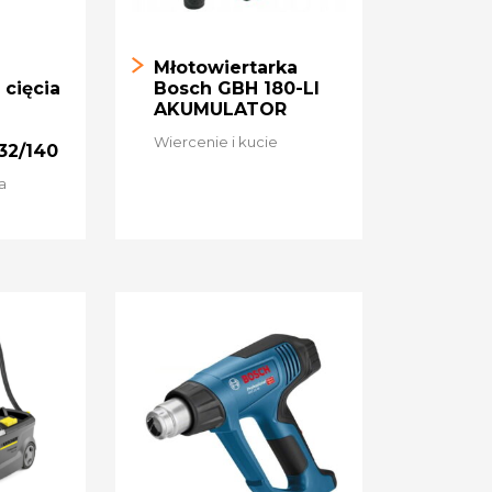
Młotowiertarka
cięcia
Bosch GBH 180-LI
AKUMULATOR
Wiercenie i kucie
32/140
a
u