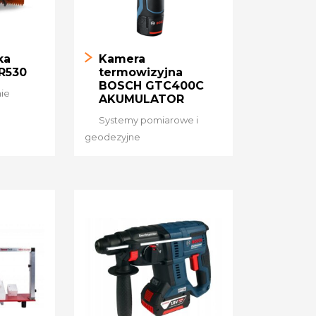
ka
Kamera
R530
termowizyjna
BOSCH GTC400C
nie
AKUMULATOR
Systemy pomiarowe i
geodezyjne