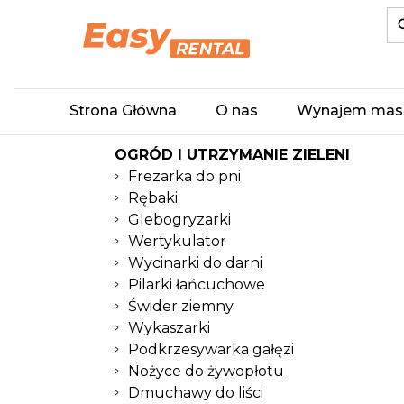
Strona Główna
O nas
Wynajem mas
OGRÓD I UTRZYMANIE ZIELENI
Frezarka do pni
Rębaki
Glebogryzarki
Wertykulator
Wycinarki do darni
Pilarki łańcuchowe
Świder ziemny
Wykaszarki
Podkrzesywarka gałęzi
Nożyce do żywopłotu
Dmuchawy do liści