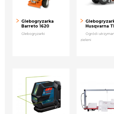
Glebogryzarka
Glebogryzar
Barreto 1620
Husqvarna T
Glebogryzarki
Ogród i utrzyma
zieleni