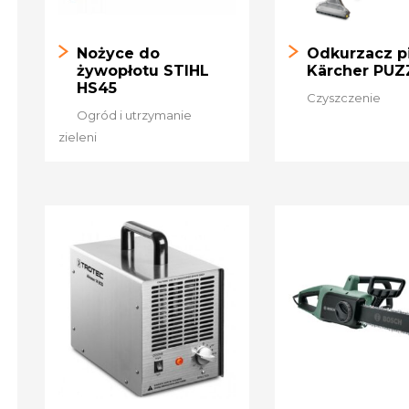
Nożyce do
Odkurzacz p
żywopłotu STIHL
Kärcher PUZZ
HS45
Czyszczenie
Ogród i utrzymanie
zieleni