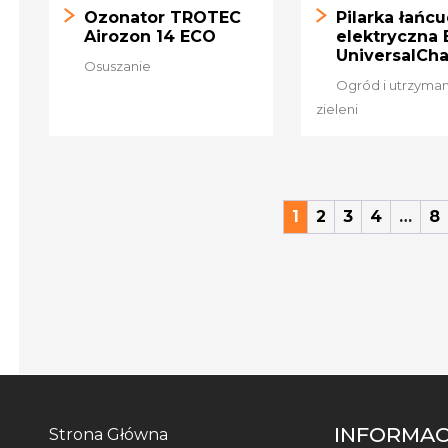
Ozonator TROTEC
Pilarka łańc
Airozon 14 ECO
elektryczna
UniversalCha
Osuszanie
Ogród i utrzyma
zieleni
1
2
3
4
…
8
INFORMAC
Strona Główna