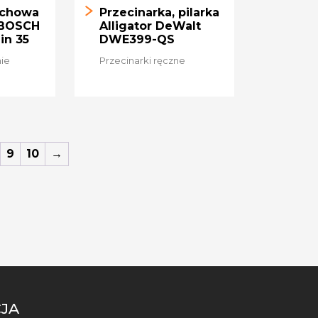
uchowa
Przecinarka, pilarka
 BOSCH
Alligator DeWalt
in 35
DWE399-QS
nie
Przecinarki ręczne
9
10
→
JA