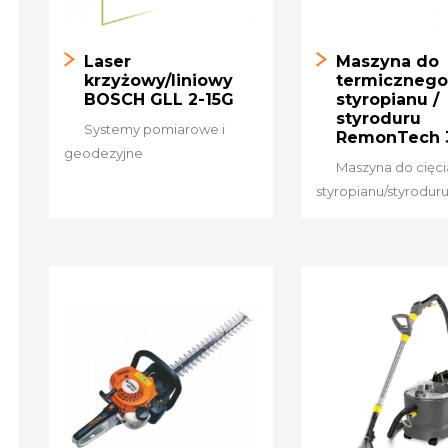
Laser
Maszyna do
krzyżowy/liniowy
termicznego 
BOSCH GLL 2-15G
styropianu /
styroduru
Systemy pomiarowe i
RemonTech 
geodezyjne
Maszyna do cięci
styropianu/styrodur