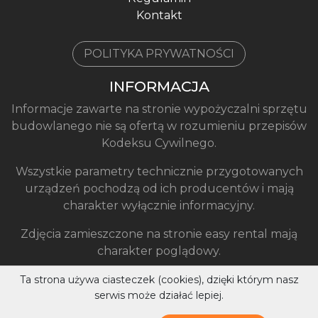
Kontakt
POLITYKA PRYWATNOŚCI
INFORMACJA
Informacje zawarte na stronie wypożyczalni sprzętu
budowlanego nie są ofertą w rozumieniu przepisów
Kodeksu Cywilnego.
Wszystkie parametry technicznie przygotowanych
urządzeń pochodzą od ich producentów i mają
charakter wyłącznie informacyjny.
Zdjęcia zamieszczone na stronie easy rental mają
charakter poglądowy.
Ta strona używa ciasteczek (cookies), dzięki którym nasz
serwis może działać lepiej.
Easy Rental ® 2026