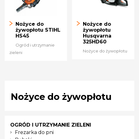
Nożyce do
Nożyce do
żywopłotu STIHL
żywopłotu
HS45
Husqvarna
325HD60
Ogród i utrzymanie
Nożyce do żywopłotu
zieleni
Nożyce do żywopłotu
OGRÓD I UTRZYMANIE ZIELENI
Frezarka do pni