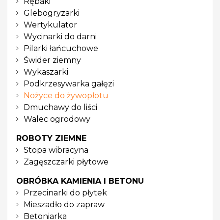
Rębaki
Glebogryzarki
Wertykulator
Wycinarki do darni
Pilarki łańcuchowe
Świder ziemny
Wykaszarki
Podkrzesywarka gałęzi
Nożyce do żywopłotu
Dmuchawy do liści
Walec ogrodowy
ROBOTY ZIEMNE
Stopa wibracyna
Zagęszczarki płytowe
OBRÓBKA KAMIENIA I BETONU
Przecinarki do płytek
Mieszadło do zapraw
Betoniarka