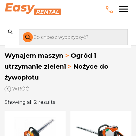
Wyszukiwarka
produktów
Wynajem maszyn
>
Ogród i
utrzymanie zieleni
>
Nożyce do
żywopłotu
WRÓĆ
Showing all 2 results