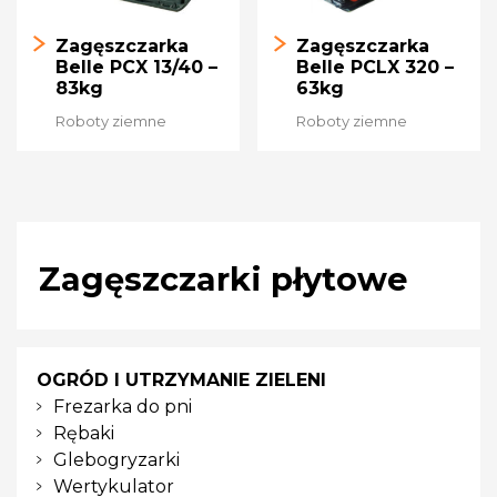
Zagęszczarka
Zagęszczarka
Belle PCX 13/40 –
Belle PCLX 320 –
83kg
63kg
Roboty ziemne
Roboty ziemne
Zagęszczarki płytowe
OGRÓD I UTRZYMANIE ZIELENI
Frezarka do pni
Rębaki
Glebogryzarki
Wertykulator