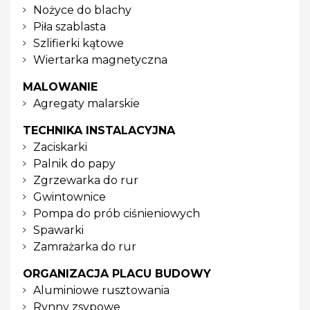
Nożyce do blachy
Piła szablasta
Szlifierki kątowe
Wiertarka magnetyczna
MALOWANIE
Agregaty malarskie
TECHNIKA INSTALACYJNA
Zaciskarki
Palnik do papy
Zgrzewarka do rur
Gwintownice
Pompa do prób ciśnieniowych
Spawarki
Zamrażarka do rur
ORGANIZACJA PLACU BUDOWY
Aluminiowe rusztowania
Rynny zsypowe