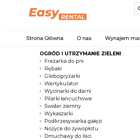
Strona Główna
O nas
Wynajem ma
OGRÓD I UTRZYMANIE ZIELENI
Frezarka do pni
Rębaki
Glebogryzarki
Wertykulator
Wycinarki do darni
Pilarki łańcuchowe
Świder ziemny
Wykaszarki
Podkrzesywarka gałęzi
Nożyce do żywopłotu
Dmuchawy do liści