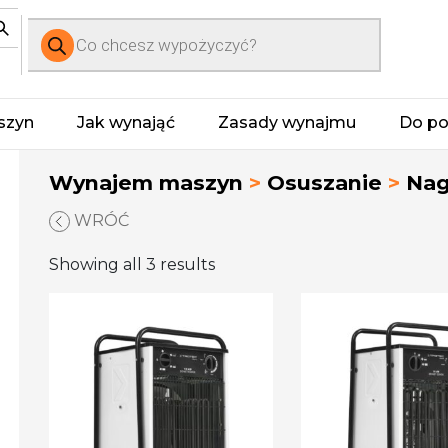
Wyszukiwarka
produktów
szyn
Jak wynająć
Zasady wynajmu
Do po
Wynajem maszyn
>
Osuszanie
>
Nag
WRÓĆ
Showing all 3 results