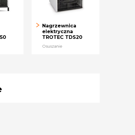
a
Nagrzewnica
elektryczna
50
TROTEC TDS20
Osuszanie
e