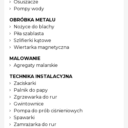
Osuszacze
Pompy wody
OBRÓBKA METALU
Nożyce do blachy
Piła szablasta
Szlifierki kątowe
Wiertarka magnetyczna
MALOWANIE
Agregaty malarskie
TECHNIKA INSTALACYJNA
Zaciskarki
Palnik do papy
Zgrzewarka do rur
Gwintownice
Pompa do prób ciśnieniowych
Spawarki
Zamrażarka do rur