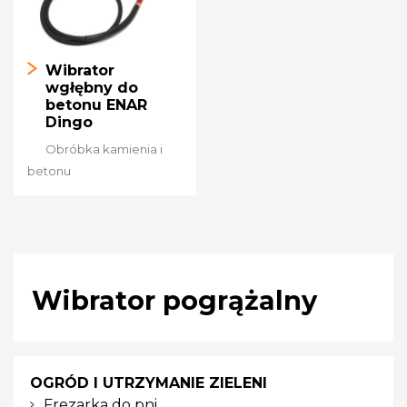
Wibrator
wgłębny do
betonu ENAR
Dingo
Obróbka kamienia i
betonu
Wibrator pogrążalny
OGRÓD I UTRZYMANIE ZIELENI
Frezarka do pni