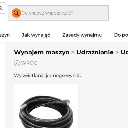
Wyszukiwarka
produktów
szyn
Jak wynająć
Zasady wynajmu
Do po
Wynajem maszyn
>
Udrażnianie
>
Ud
WRÓĆ
Wyświetlanie jednego wyniku