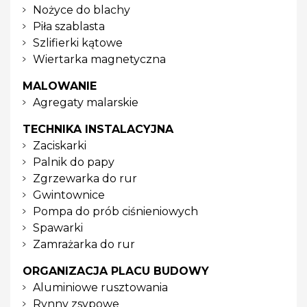
Nożyce do blachy
Piła szablasta
Szlifierki kątowe
Wiertarka magnetyczna
MALOWANIE
Agregaty malarskie
TECHNIKA INSTALACYJNA
Zaciskarki
Palnik do papy
Zgrzewarka do rur
Gwintownice
Pompa do prób ciśnieniowych
Spawarki
Zamrażarka do rur
ORGANIZACJA PLACU BUDOWY
Aluminiowe rusztowania
Rynny zsypowe