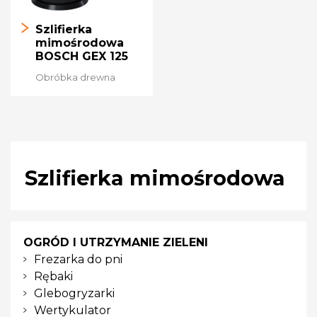
Szlifierka
mimośrodowa
BOSCH GEX 125
Obróbka drewna
Szlifierka mimośrodowa
OGRÓD I UTRZYMANIE ZIELENI
Frezarka do pni
Rębaki
Glebogryzarki
Wertykulator