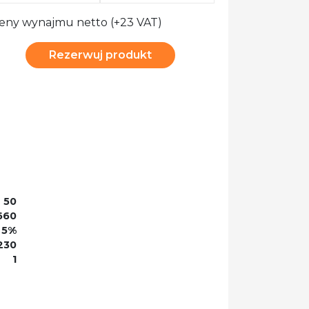
eny wynajmu netto (+23 VAT)
Rezerwuj produkt
50
660
- 5%
230
1