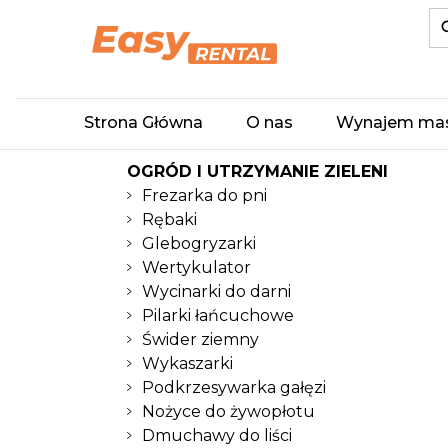
Strona Główna
O nas
Wynajem ma
OGRÓD I UTRZYMANIE ZIELENI
Frezarka do pni
Rębaki
Glebogryzarki
Wertykulator
Wycinarki do darni
Pilarki łańcuchowe
Świder ziemny
Wykaszarki
Podkrzesywarka gałęzi
Nożyce do żywopłotu
Dmuchawy do liści