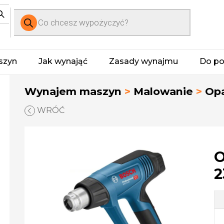
Wyszukiwarka
produktów
szyn
Jak wynająć
Zasady wynajmu
Do po
Wynajem maszyn
>
Malowanie
>
Opa
WRÓĆ
O
2