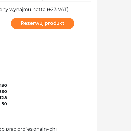
eny wynajmu netto (+23 VAT)
Rezerwuj produkt
130
 230
 128
50
o prac profesjonalnych i