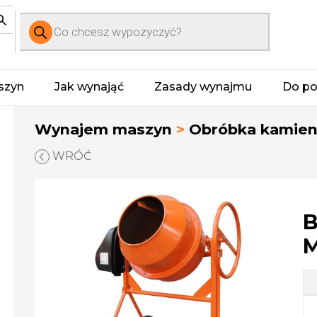
Wyszukiwarka
produktów
szyn
Jak wynająć
Zasady wynajmu
Do po
Wynajem maszyn
>
Obróbka kamieni
WRÓĆ
B
M