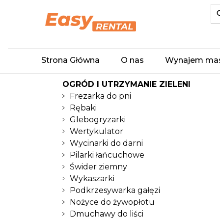
Strona Główna
O nas
Wynajem ma
OGRÓD I UTRZYMANIE ZIELENI
Frezarka do pni
Rębaki
Glebogryzarki
Wertykulator
Wycinarki do darni
Pilarki łańcuchowe
Świder ziemny
Wykaszarki
Podkrzesywarka gałęzi
Nożyce do żywopłotu
Dmuchawy do liści