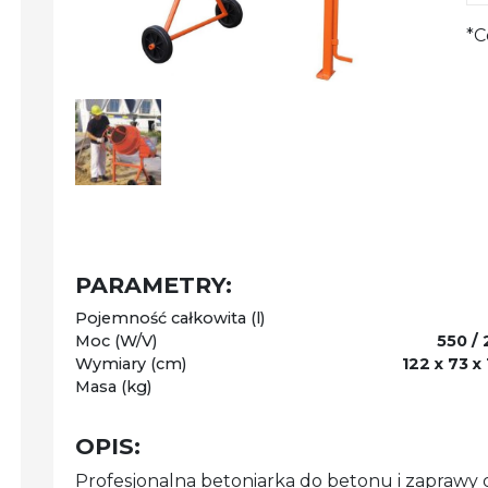
*C
PARAMETRY:
Pojemność całkowita (l)
Moc (W/V)
550 /
Wymiary (cm)
122 x 73 x
Masa (kg)
OPIS:
Profesjonalna betoniarka do betonu i zaprawy d