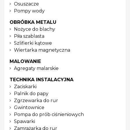
Osuszacze
Pompy wody
OBRÓBKA METALU
Nożyce do blachy
Piła szablasta
Szlifierki kątowe
Wiertarka magnetyczna
MALOWANIE
Agregaty malarskie
TECHNIKA INSTALACYJNA
Zaciskarki
Palnik do papy
Zgrzewarka do rur
Gwintownice
Pompa do prób ciśnieniowych
Spawarki
Zamrażarka do rur