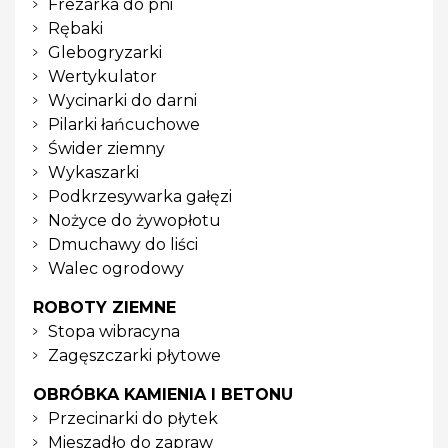
Frezarka do pni
Rębaki
Glebogryzarki
Wertykulator
Wycinarki do darni
Pilarki łańcuchowe
Świder ziemny
Wykaszarki
Podkrzesywarka gałęzi
Nożyce do żywopłotu
Dmuchawy do liści
Walec ogrodowy
ROBOTY ZIEMNE
Stopa wibracyna
Zagęszczarki płytowe
OBRÓBKA KAMIENIA I BETONU
Przecinarki do płytek
Mieszadło do zapraw