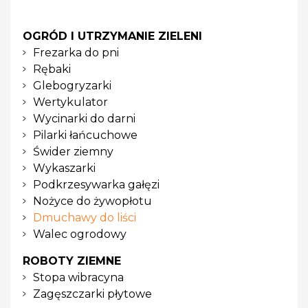
OGRÓD I UTRZYMANIE ZIELENI
Frezarka do pni
Rębaki
Glebogryzarki
Wertykulator
Wycinarki do darni
Pilarki łańcuchowe
Świder ziemny
Wykaszarki
Podkrzesywarka gałęzi
Nożyce do żywopłotu
Dmuchawy do liści
Walec ogrodowy
ROBOTY ZIEMNE
Stopa wibracyna
Zagęszczarki płytowe