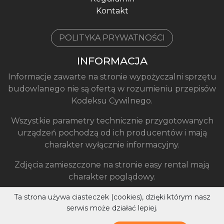
Kontakt
POLITYKA PRYWATNOŚCI
INFORMACJA
Informacje zawarte na stronie wypożyczalni sprzętu
budowlanego nie są ofertą w rozumieniu przepisów
Kodeksu Cywilnego.
Wszystkie parametry technicznie przygotowanych
urządzeń pochodzą od ich producentów i mają
charakter wyłącznie informacyjny.
Zdjęcia zamieszczone na stronie easy rental mają
charakter poglądowy.
Ta strona używa ciasteczek (cookies), dzięki którym nasz
serwis może działać lepiej.
Easy Rental ® 2026