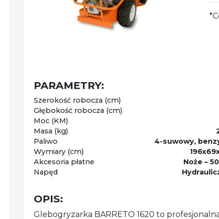
*C
PARAMETRY:
Szerokość robocza (cm)
Głębokość robocza (cm)
Moc (KM)
Masa (kg)
Paliwo
4-suwowy, benz
Wymiary (cm)
196x69x
Akcesoria płatne
Noże – 50
Napęd
Hydraulic
OPIS:
Glebogryzarka BARRETO 1620 to profesjonalna