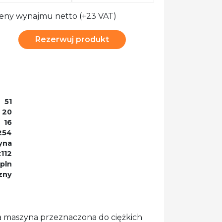
eny wynajmu netto (+23 VAT)
Rezerwuj produkt
51
20
16
254
yna
112
pln
zny
 maszyna przeznaczona do ciężkich