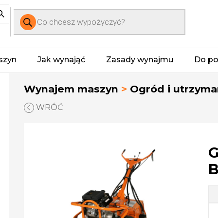
Wyszukiwarka
produktów
szyn
Jak wynająć
Zasady wynajmu
Do po
Wynajem maszyn
>
Ogród i utrzyman
WRÓĆ
G
B