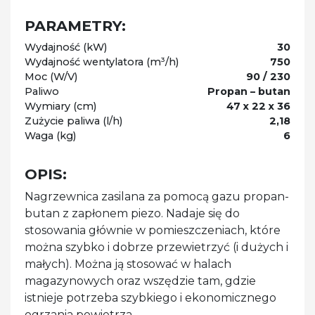
PARAMETRY:
Wydajność (kW)
30
Wydajność wentylatora (m³/h)
750
Moc (W/V)
90 / 230
Paliwo
Propan – butan
Wymiary (cm)
47 x 22 x 36
Zużycie paliwa (l/h)
2,18
Waga (kg)
6
OPIS:
Nagrzewnica zasilana za pomocą gazu propan-
butan z zapłonem piezo. Nadaje się do
stosowania głównie w pomieszczeniach, które
można szybko i dobrze przewietrzyć (i dużych i
małych). Można ją stosować w halach
magazynowych oraz wszędzie tam, gdzie
istnieje potrzeba szybkiego i ekonomicznego
ogrzania powietrza.