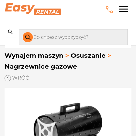
Wyszukiwarka
produktów
Wynajem maszyn
>
Osuszanie
>
Nagrzewnice gazowe
WRÓĆ