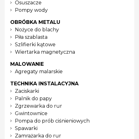
Osuszacze
Pompy wody
OBRÓBKA METALU
Nożyce do blachy
Piła szablasta
Szlifierki kątowe
Wiertarka magnetyczna
MALOWANIE
Agregaty malarskie
TECHNIKA INSTALACYJNA
Zaciskarki
Palnik do papy
Zgrzewarka do rur
Gwintownice
Pompa do prób ciśnieniowych
Spawarki
Zamrażarka do rur