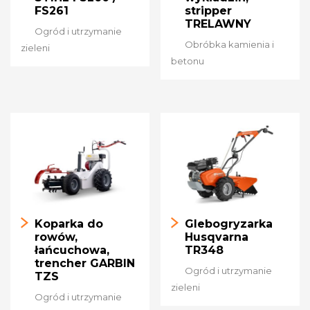
FS261
stripper
TRELAWNY
Ogród i utrzymanie
Obróbka kamienia i
zieleni
betonu
Koparka do
Glebogryzarka
rowów,
Husqvarna
łańcuchowa,
TR348
trencher GARBIN
Ogród i utrzymanie
TZS
zieleni
Ogród i utrzymanie