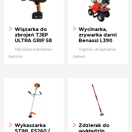
Wiązarka do
Wycinarka,
zbrojeń TJEP
zrywarka darni
ULTRA GRIP 58
Benassi L390
Obróbka kamienia i
Ogród i utrzymanie
betonu
zieleni
Wykaszarka
Zdzierak do
STIHL FS260 /
wykładzin,