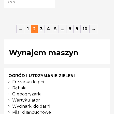
zieleni
←
1
2
3
4
5
…
8
9
10
→
Wynajem maszyn
OGRÓD I UTRZYMANIE ZIELENI
Frezarka do pni
Rębaki
Glebogryzarki
Wertykulator
Wycinarki do darni
Pilarki łańcuchowe