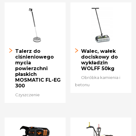
Talerz do
Walec, wałek
ciśnieniowego
dociskowy do
mycia
wykładzin
powierzchni
WOLFF 50kg
płaskich
Obróbka kamienia i
MOSMATIC FL-EG
betonu
300
Czyszczenie