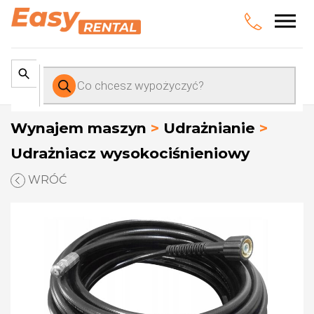
Wyszukiwarka
produktów
Wynajem maszyn
>
Udrażnianie
>
Udrażniacz wysokociśnieniowy
WRÓĆ