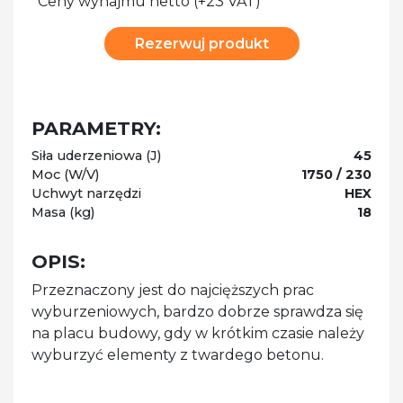
*Ceny wynajmu netto (+23 VAT)
Rezerwuj produkt
PARAMETRY:
Siła uderzeniowa (J)
45
Moc (W/V)
1750 / 230
Uchwyt narzędzi
HEX
Masa (kg)
18
OPIS:
Przeznaczony jest do najcięższych prac
wyburzeniowych, bardzo dobrze sprawdza się
na placu budowy, gdy w krótkim czasie należy
wyburzyć elementy z twardego betonu.