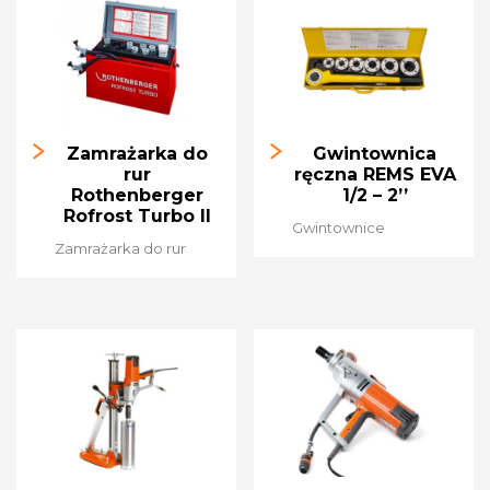
Zamrażarka do
Gwintownica
rur
ręczna REMS EVA
Rothenberger
1/2 – 2’’
Rofrost Turbo II
Gwintownice
Zamrażarka do rur