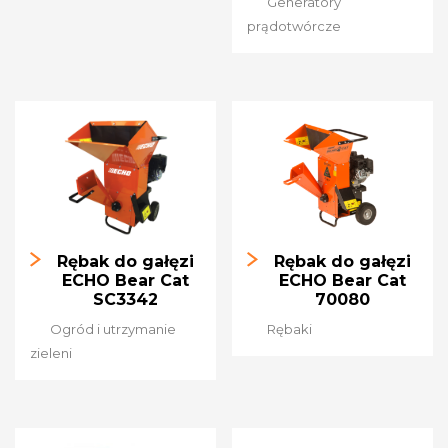
Generatory
prądotwórcze
Rębak do gałęzi
Rębak do gałęzi
ECHO Bear Cat
ECHO Bear Cat
SC3342
70080
Ogród i utrzymanie
Rębaki
zieleni