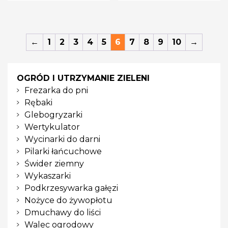
←
1
2
3
4
5
6
7
8
9
10
→
OGRÓD I UTRZYMANIE ZIELENI
Frezarka do pni
Rębaki
Glebogryzarki
Wertykulator
Wycinarki do darni
Pilarki łańcuchowe
Świder ziemny
Wykaszarki
Podkrzesywarka gałęzi
Nożyce do żywopłotu
Dmuchawy do liści
Walec ogrodowy