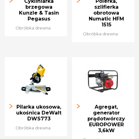
Cykliniarka
Polerka,
brzegowa
szlifierka
Kunzle & Tasin
obrotowa
Pegasus
Numatic HFM
1515
Obróbka drewna
Obróbka drewna
Pilarka ukosowa,
Agregat,
ukośnica DeWalt
generator
DWS773
prądotwórczy
EUROPOWER
Obróbka drewna
3,6kW